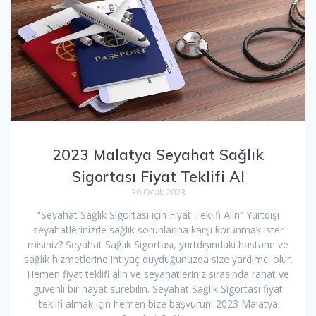
2023 Malatya Seyahat Sağlık
Sigortası Fiyat Teklifi Al
30 Ocak 2023
“Seyahat Sağlık Sigortası için Fiyat Teklifi Alın” Yurtdışı
seyahatlerinizde sağlık sorunlarına karşı korunmak ister
misiniz? Seyahat Sağlık Sigortası, yurtdışındaki hastane ve
sağlık hizmetlerine ihtiyaç duyduğunuzda size yardımcı olur.
Hemen fiyat teklifi alın ve seyahatleriniz sırasında rahat ve
güvenli bir hayat sürebilin. Seyahat Sağlık Sigortası fiyat
teklifi almak için hemen bize başvurun! 2023 Malatya