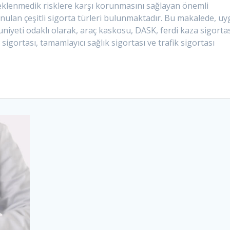
 beklenmedik risklere karşı korunmasını sağlayan önemli
 sunulan çeşitli sigorta türleri bulunmaktadır. Bu makalede, u
iyeti odaklı olarak, araç kaskosu, DASK, ferdi kaza sigortası
k sigortası, tamamlayıcı sağlık sigortası ve trafik sigortası